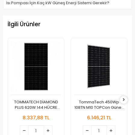
Isı Pompası İçin Kaç kW Güneş Enerji Sistemi Gerekir?
İlgili Ürünler
TOMMATECH DİAMOND
TommaTech 450Wp
PLUS 620W 144 HÜCRE
108TN M10 TOPCon Güneş
BİFACİAL TOPCON GÜNEŞ
Paneli | Yüksek Verimli N-
8.337,88 TL
6.146,21 TL
PANELİ
Type Panel