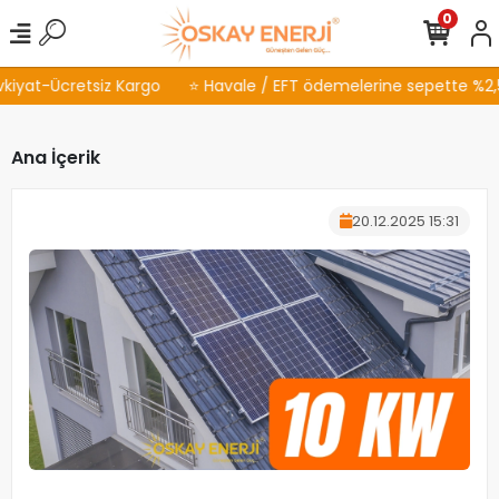
0
iyat-Ücretsiz Kargo
⭐ Havale / EFT ödemelerine sepette %2,5 İ
Ana İçerik
20.12.2025 15:31