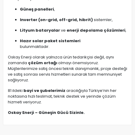
Güneş panelleri
,
Inverter (on-grid, off-grid, hibrit)
sistemler,
Lityum bataryalar
ve
enerji depolama çözümleri
,
Hazır solar paket sistemleri
bulunmaktadır.
Oskay Enerji olarak yalnızca ürün tedarikçisi değil, aynı
zamanda
çözüm ortağı
olmayı önemsiyoruz.
Müşterilerimize satış öncesi teknik danışmanlık, proje desteği
ve satış sonrası servis hizmetleri sunarak tam memnuniyet
sağlıyoruz.
81 ildeki
bayi ve şubelerimiz
aracılığıyla Türkiye’nin her
noktasına hızlı teslimat, teknik destek ve yerinde çözüm
hizmeti veriyoruz.
Oskay Enerji – Güneşin Gücü Sizinle.