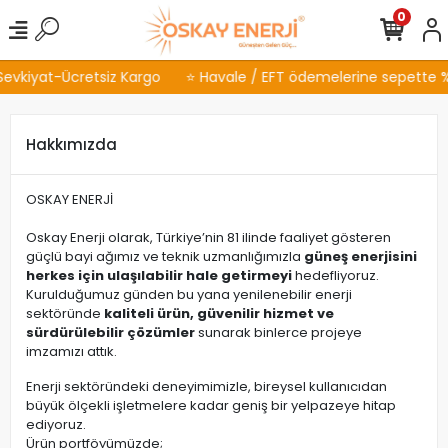
0
Sevkiyat-Ücretsiz Kargo
⭐ Havale / EFT ödemelerine sepette %2
Hakkımızda
OSKAY ENERJİ
Oskay Enerji olarak, Türkiye’nin 81 ilinde faaliyet gösteren
güçlü bayi ağımız ve teknik uzmanlığımızla
güneş enerjisini
herkes için ulaşılabilir hale getirmeyi
hedefliyoruz.
Kurulduğumuz günden bu yana yenilenebilir enerji
sektöründe
kaliteli ürün, güvenilir hizmet ve
sürdürülebilir çözümler
sunarak binlerce projeye
imzamızı attık.
Enerji sektöründeki deneyimimizle, bireysel kullanıcıdan
büyük ölçekli işletmelere kadar geniş bir yelpazeye hitap
ediyoruz.
Ürün portföyümüzde;