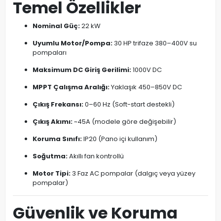
Temel Özellikler
Nominal Güç:
22 kW
Uyumlu Motor/Pompa:
30 HP trifaze 380–400V su
pompaları
Maksimum DC Giriş Gerilimi:
1000V DC
MPPT Çalışma Aralığı:
Yaklaşık 450–850V DC
Çıkış Frekansı:
0–60 Hz (Soft-start destekli)
Çıkış Akımı:
~45A (modele göre değişebilir)
Koruma Sınıfı:
IP20 (Pano içi kullanım)
Soğutma:
Akıllı fan kontrollü
Motor Tipi:
3 Faz AC pompalar (dalgıç veya yüzey
pompalar)
Güvenlik ve Koruma