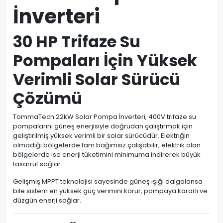
İnverteri
30 HP Trifaze Su
Pompaları İçin Yüksek
Verimli Solar Sürücü
Çözümü
TommaTech 22kW Solar Pompa İnverteri, 400V trifaze su
pompalarını güneş enerjisiyle doğrudan çalıştırmak için
geliştirilmiş yüksek verimli bir solar sürücüdür. Elektriğin
olmadığı bölgelerde tam bağımsız çalışabilir; elektrik olan
bölgelerde ise enerji tüketimini minimuma indirerek büyük
tasarruf sağlar.
Gelişmiş MPPT teknolojisi sayesinde güneş ışığı dalgalansa
bile sistem en yüksek güç verimini korur, pompaya kararlı ve
düzgün enerji sağlar.