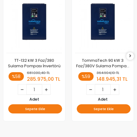
TT-132 kW 3 Faz/380
TommaTech 90 kW 3
Sulama Pompası İnvertörü
Faz/380V Sulama Pompası
İnverteri
681.030,40 TL
364.904,10 TL
%58
%59
285.975,00 TL
148.945,31 TL
Adet
Adet
Sepete Ekle
Sepete Ekle