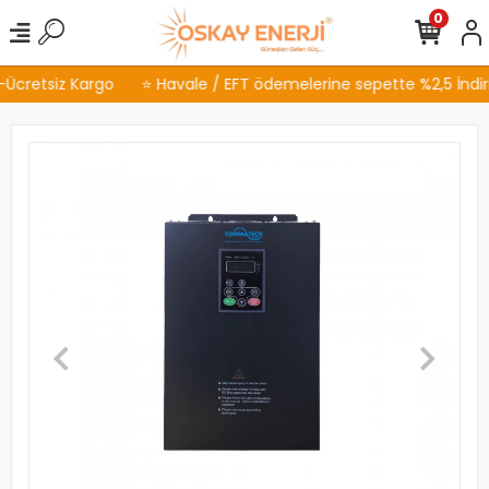
0
Ücretsiz Kargo
⭐ Havale / EFT ödemelerine sepette %2,5 İndiri