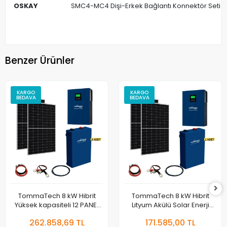
OSKAY
SMC4-MC4 Dişi-Erkek Bağlantı Konnektör Seti
Benzer Ürünler
KARGO
KARGO
BEDAVA
BEDAVA
TommaTech 8 kW Hibrit
TommaTech 8 kW Hibrit
Yüksek kapasiteli 12 PANEL
Lityum Akülü Solar Enerji
Lityum Akülü Solar Enerji
Paketi
262.858,69 TL
171.585,00 TL
Paketi - II