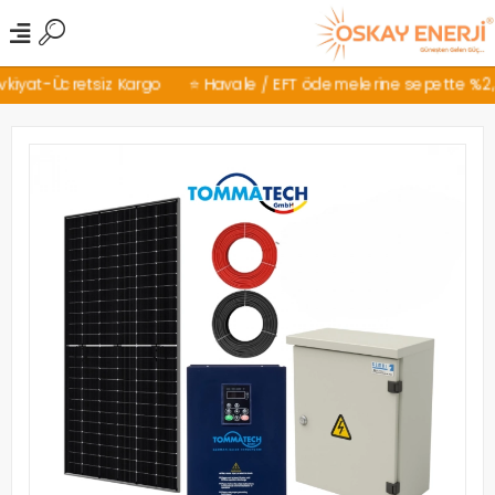
kiyat-Ücretsiz Kargo
⭐ Havale / EFT ödemelerine sepette %2,5 